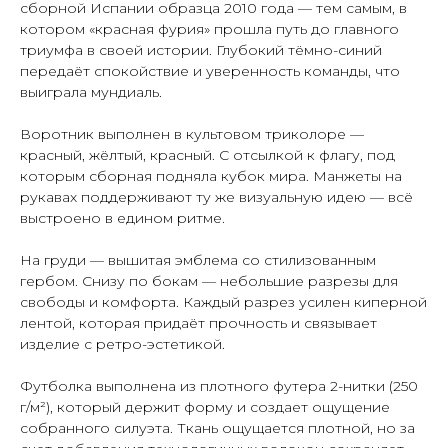
сборной Испании образца 2010 года — тем самым, в
котором «красная фурия» прошла путь до главного
триумфа в своей истории. Глубокий тёмно-синий
передаёт спокойствие и уверенность команды, что
выиграла мундиаль.
Воротник выполнен в культовом триколоре —
красный, жёлтый, красный. С отсылкой к флагу, под
которым сборная подняла кубок мира. Манжеты на
рукавах поддерживают ту же визуальную идею — всё
выстроено в едином ритме.
На груди — вышитая эмблема со стилизованным
гербом. Снизу по бокам — небольшие разрезы для
свободы и комфорта. Каждый разрез усилен киперной
лентой, которая придаёт прочность и связывает
изделие с ретро-эстетикой.
Футболка выполнена из плотного футера 2-нитки (250
г/м²), который держит форму и создает ощущение
собранного силуэта. Ткань ощущается плотной, но за