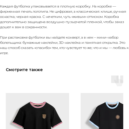
Каждая футболка упаковывается в плотную коробку. На коробке —
фирменная печать логотипа. Не цифровая, а классическая: клише, ручная
оснастка, черная краска. С нечетким, чуть «живым» оттиском. Коробка
дополнительно защищена воздушно-пузырчатой пленкой, чтобы заказ
дошел к вам в сохранности.
При распаковке футболки вы найдете конверт, а в нем – мини-набор
болельщика: бумажные наклейки, 3D-наклейка и памятная открытка. Это
наш способ сказать «спасибо» тем, кто чувствует то же, что и мы — любовь к
игре.
Смотрите также