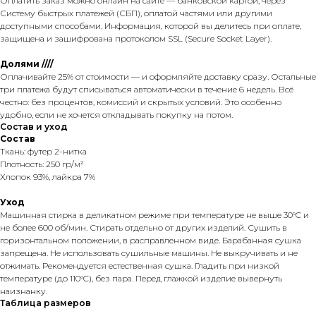
Оплатить заказ можно онлайн на сайте — банковской картой, через
Систему быстрых платежей (СБП), оплатой частями или другими
доступными способами. Информация, которой вы делитесь при оплате,
защищена и зашифрована протоколом SSL (Secure Socket Layer).
Долями ////
Оплачивайте 25% от стоимости — и оформляйте доставку сразу. Остальные
три платежа будут списываться автоматически в течение 6 недель. Всё
честно: без процентов, комиссий и скрытых условий. Это особенно
удобно, если не хочется откладывать покупку на потом.
Состав и уход
Состав
Ткань: футер 2-нитка
Плотность: 250 гр/м²
Хлопок 93%, лайкра 7%
Уход
Машинная стирка в деликатном режиме при температуре не выше 30°C и
не более 600 об/мин. Стирать отдельно от других изделий. Сушить в
горизонтальном положении, в расправленном виде. Барабанная сушка
запрещена. Не использовать сушильные машины. Не выкручивать и не
отжимать. Рекомендуется естественная сушка. Гладить при низкой
температуре (до 110°C), без пара. Перед глажкой изделие вывернуть
наизнанку.
Таблица размеров