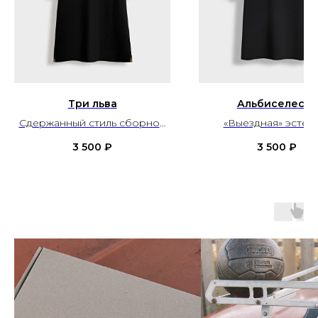
Три льва
Альбиселесте
Сдержанный стиль сборной
«Выездная» эстет
Англии
сборной Аргенти
3 500
₽
3 500
₽