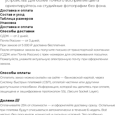
устройства. Для более точного восприятия цвета
ориентируйтесь на студийные фотографии без фона.
Доставка и оплата
Состав и уход
Таблица размеров
Упаковка
Доставка и оплата
Способы доставки
СДЭК — от 2 дней;
Почта России — от 3 дней;
При заказе от 5 000 ₽ доставка бесплатная.
После отправки заказа вы получите письмо от транспортной компании
(СДЭК или Почта России) с трек-номером для отслеживания посылки.
Пожалуйста, укажите актуальную электронную почту при оформлении
заказа.
Способы оплаты
Оплатить заказ можно онлайн на сайте — банковской картой, через
Систему быстрых платежей (СБП), оплатой частями или другими
доступными способами. Информация, которой вы делитесь при оплате,
защищена и зашифрована протоколом SSL (Secure Socket Layer).
Долями ////
Оплачивайте 25% от стоимости — и оформляйте доставку сразу. Остальные
три платежа будут списываться автоматически в течение 6 недель. Всё
честно: без процентов, комиссий и скрытых условий. Это особенно