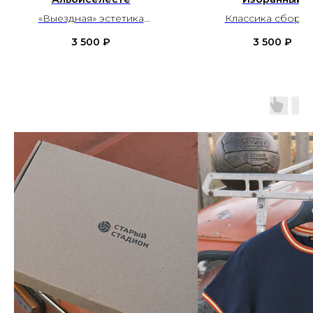
«Выездная» эстетика
Классика сборн
сборной Аргентины
Португалии
3 500
₽
3 500
₽