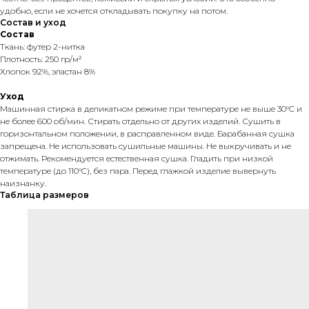
удобно, если не хочется откладывать покупку на потом.
Состав и уход
Состав
Ткань: футер 2-нитка
Плотность: 250 гр/м²
Хлопок 92%, эластан 8%
Уход
Машинная стирка в деликатном режиме при температуре не выше 30°C и
не более 600 об/мин. Стирать отдельно от других изделий. Сушить в
горизонтальном положении, в расправленном виде. Барабанная сушка
запрещена. Не использовать сушильные машины. Не выкручивать и не
отжимать. Рекомендуется естественная сушка. Гладить при низкой
температуре (до 110°C), без пара. Перед глажкой изделие вывернуть
наизнанку.
Таблица размеров